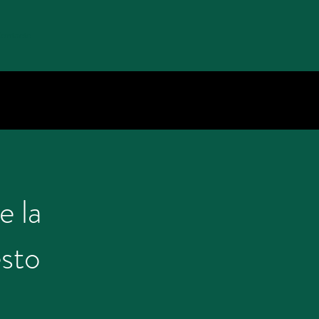
ontacto
e la
sto