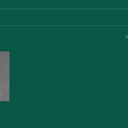
S
Building global policy inferences for alcoholic beverages harm
consumption: A cluster analysis & machine learning approach