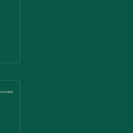
 Ad-
udio
biar a
ociedad