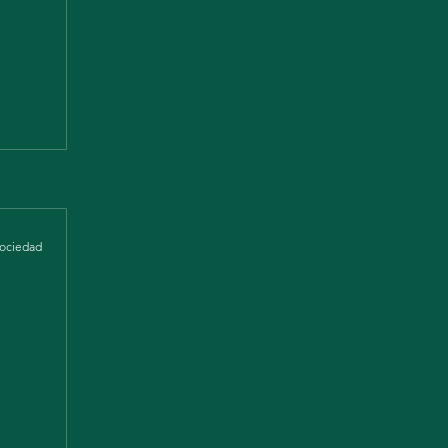
ociedad
umento
os
s y