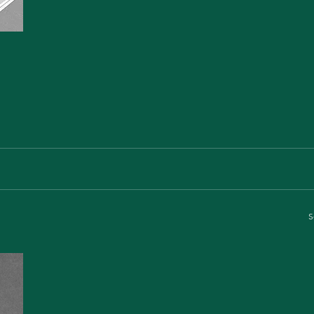
alcohólico, se analiza la eficacia del sistema actual en México,
Valorem, sus consecuencias en salud y en recaudación. El est
investiga los efectos de la modernización en el sistema, al cam
un sistema Ad-Quantum.
S