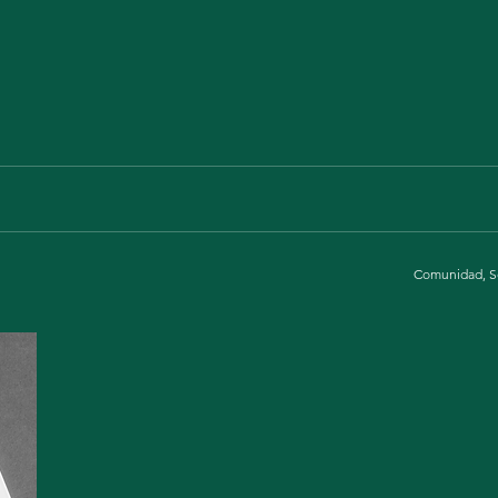
dañino.
Comunidad, S
El presente documento no es sólo una actualización del doc
publicado en el 2018, sino una ampliación y revalorización de l
temas abordados a partir de nueva investigación, nuevos dato