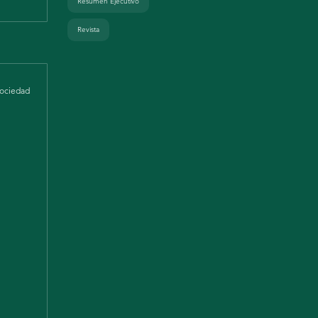
Resumen Ejecutivo
Revista
ociedad
ful