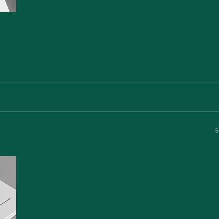
sobre todo la entrada de un nuevo gobierno en México cuyo
congreso ha promovido varias iniciativas en la materia.
S
Con el objetivo de evaluar el efecto en salud del Impuesto Es
sobre Producción y Servicios (IEPS) en bebidas con contenido